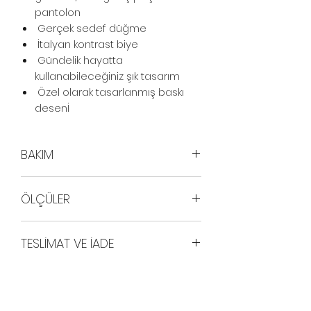
pantolon
Gerçek sedef düğme
İtalyan kontrast biye
Gündelik hayatta
kullanabileceğiniz şık tasarım
Özel olarak tasarlanmış baskı
desenİ
BAKIM
30° derecede hassas yıkama
ÖLÇÜLER
Beyazlatıcı kullanılmaz
Normal kurutma önerilir
MODEL ÖLÇÜLERİ
Koleksiyonlarımızı bilinçli
TESLİMAT VE İADE
Boy: 176 cm
yöntemlerle üretiyoruz.
Göğüs: 80 cm
Siparişleriniz 1-5 iş günü içinde
Bel: 61 cm
kargoya verilecektir.
Basen: 88 cm
Ürünü teslim aldığınız tarihten
Gg PYJAMAS BEDEN TABLOSU