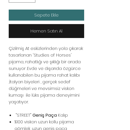
Sepete Ekle
Hemen Satın Al
Çizilmiş At eskizlerinden yola çıkarak
tasarlanan 'Studies of Horses'
pijama, rahatlığı ve şıklığı bir arada
sunuyor .Evde ve dışarıda özgürce
kullanabilen bu pijama rahat kalıbı
,İtalyan biyeleri , gerçek sedef
düğmeleri ve mevsimsiz viskon
kumaşı ile lüks pijama deneyimini
yaşatıyor.
"STREET"
Geniş Paça
Kalıp
%100 viskon uzun kollu pijama
gömlek ,uzun geniş paça