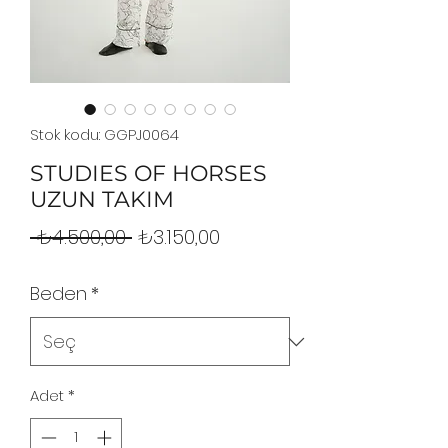
Stok kodu: GGPJ0064
STUDIES OF HORSES
UZUN TAKIM
Normal
İndirimli
 ₺4.500,00 
₺3.150,00
Fiyat
Fiyat
Beden
*
Adet
*