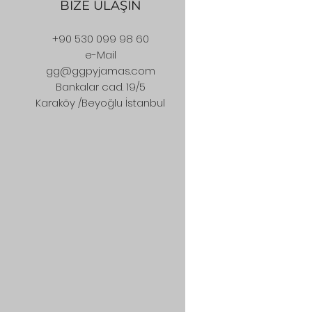
BİZE ULAŞIN
+90 530 099 98 60
e-Mail
gg@ggpyjamas.com
Bankalar cad. 19/5
Karaköy /Beyoğlu İstanbul