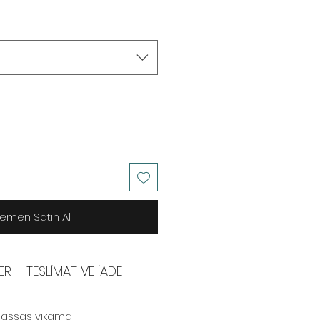
emen Satın Al
ER
TESLİMAT VE İADE
hassas yıkama