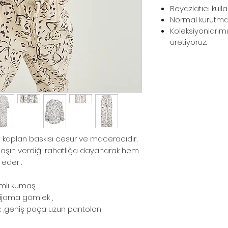
Beyazlatıcı kull
Normal kurutma 
Koleksiyonlarımı
üretiyoruz.
n kaplan baskısı cesur ve maceracıdır,
maşın verdiği rahatlığa dayanarak hem
 eder .
ımlı kumaş
ijama gömlek ,
ik ,geniş paça uzun pantolon