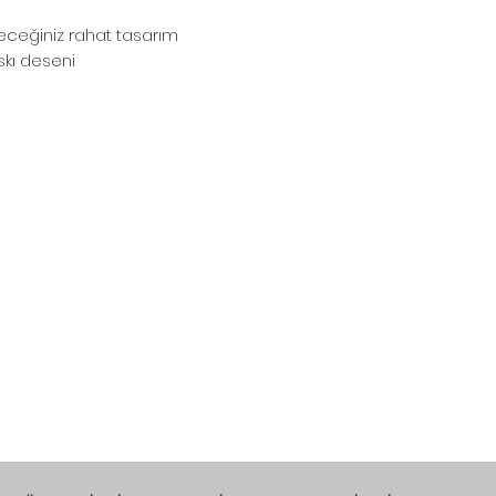
eceğiniz rahat tasarım
skı deseni