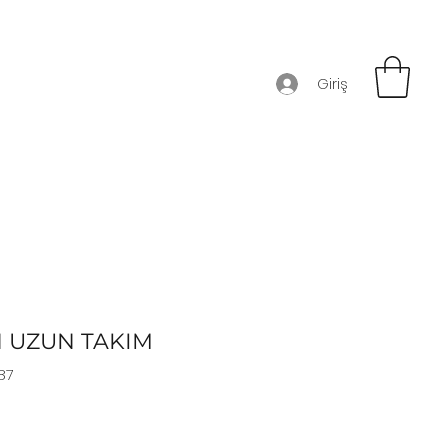
Giriş
 UZUN TAKIM
87
t