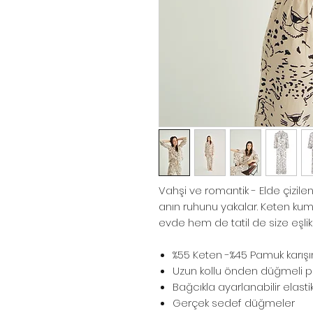
Vahşi ve romantik - Elde çizile
anın ruhunu yakalar. Keten ku
evde hem de tatil de size eşlik
%55 Keten -%45 Pamuk karış
Uzun kollu önden düğmeli p
Bağcıkla ayarlanabilir elast
Gerçek sedef düğmeler