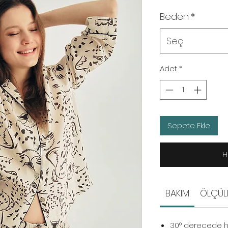
Beden
*
Seç
Adet
*
Sepete Ekle
H
BAKIM
ÖLÇÜL
30° derecede 