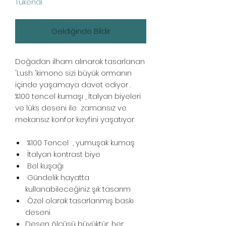
Tükendi
Geldiğinde Bildir
Doğadan ilham alınarak tasarlanan
'Lush 'kimono sizi büyük ormanın
içinde yaşamaya davet ediyor .
%100 tencel kumaşı , İtalyan biyeleri
ve lüks deseni ile zamansız ve
mekansız konfor keyfini yaşatıyor.
%100 Tencel , yumuşak kumaş
İtalyan kontrast biye
Bel kuşağı
Gündelik hayatta
kullanabileceğiniz şık tasarım
Özel olarak tasarlanmış baskı
deseni
Desen ölçüsü büyüktür ,her