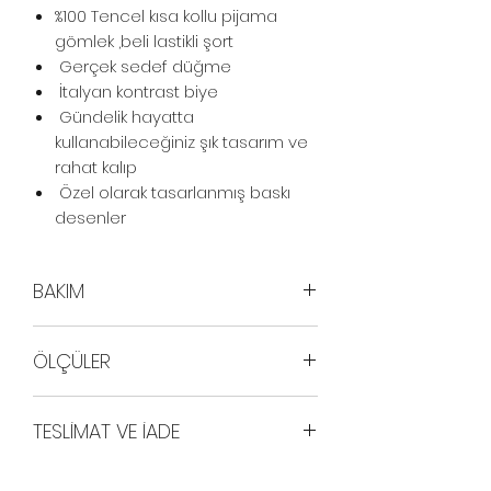
%100 Tencel kısa kollu pijama
gömlek ,beli lastikli şort
Gerçek sedef düğme
İtalyan kontrast biye
Gündelik hayatta
kullanabileceğiniz şık tasarım ve
rahat kalıp
Özel olarak tasarlanmış baskı
desenler
BAKIM
30° derecede hassas yıkama
ÖLÇÜLER
Beyazlatıcı kullanılmaz
Normal kurutma önerilir
MODEL ÖLÇÜLERİ
Koleksiyonlarımızı bilinçli
TESLİMAT VE İADE
Boy: 176 cm
yöntemlerle üretiyoruz.
Göğüs: 76 cm
Siparişleriniz 1-5 iş günü içinde
Bel: 60cm