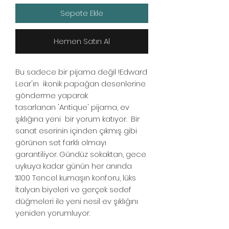
Sepete Ekle
Hemen Satın Al
Bu sadece bir pijama değil !Edward
Lear'ın ikonik papağan desenlerine
gönderme yaparak
tasarlanan 'Antique' pijama, ev
şıklığına yeni bir yorum katıyor. Bir
sanat eserinin içinden çıkmış gibi
görünen set farklı olmayı
garantiliyor. Gündüz sokaktan, gece
uykuya kadar günün her anında
%100 Tencel kumaşın konforu, lüks
İtalyan biyeleri ve gerçek sedef
düğmeleri ile yeni nesil ev şıklığını
yeniden yorumluyor.